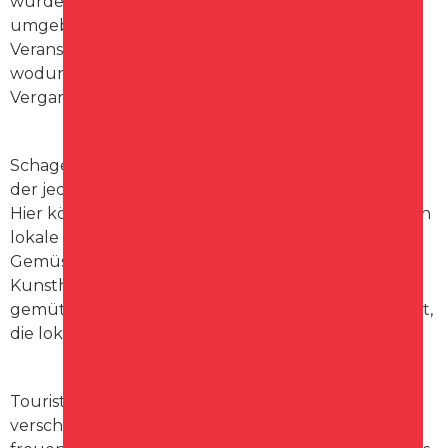
wurde später jedoch zu einer Adelsresidenz
umgebaut. Heutzutage wird das Schloss für
Veranstaltungen und Ausstellungen genutzt,
wodurch Besucher einen Einblick in die reiche
Vergangenheit der Stadt erhalten.
Schagen auch für seinen lebhaften Markt bekannt,
der jeden Donnerstag im Stadtzentrum stattfindet.
Hier können sowohl Einheimische als auch Touristen
lokale Produkte kaufen, von frischem Obst und
Gemüse bis hin zu handgefertigten
Kunsthandwerksartikeln. Der Markt sorgt für eine
gemütliche Atmosphäre und bietet die Gelegenheit,
die lokale Kultur kennenzulernen.
Touristen, die Schagen , können sich auf
verschiedene Aktivitäten und Sehenswürdigkeiten