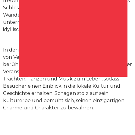
freuen. Neben der Erkundung der Altstadt und des
Schlosses können Besucher Radtouren und
Wanderungen durch die umliegende Landschaft
unternehmen, die von malerischen Poldern und
idyllischen Dörfern geprägt ist.
In den Sommermonaten organisiert Schagen Reihe
von Veranstaltungen und Festivals, darunter den
berühmten Westfriesischen Folkloremarkt. Bei dieser
Veranstaltung erwacht die Stadt mit traditionellen
Trachten, Tänzen und Musik zum Leben, sodass
Besucher einen Einblick in die lokale Kultur und
Geschichte erhalten. Schagen stolz auf sein
Kulturerbe und bemüht sich, seinen einzigartigen
Charme und Charakter zu bewahren.