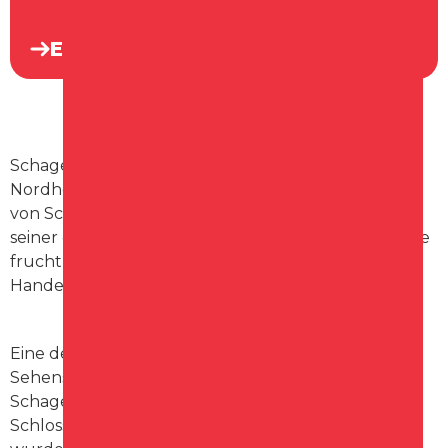
Entdecken
Schagen eine charmante Stadt in der Provinz
Nordholland in den Niederlanden. Die Geschichte
von Schagen bis ins Mittelalter zurück, als es dank
seiner günstigen Lage an der Küste und in der Nähe
fruchtbarer Ackerflächen ein wichtiges
Handelszentrum war.
Eine der auffälligsten historischen
Sehenswürdigkeiten in Schagen das Schloss „Slot
Schagen, das aus dem 15. Jahrhundert stammt. Das
Schloss diente früher als Verteidigungsfestung,