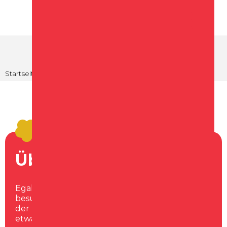
Startseite
Was man unternehmen kann
Über Schagen
Egal, ob Sie in Schagen oder als Tourist die Stadt
besuchen – in dieser lebhaften Gemeinde an
der nordholländischen Küste gibt es immer
etwas zu entdecken und zu genießen.