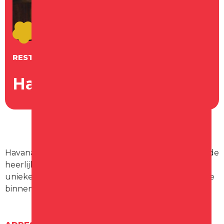
RESTAURANT
Havana Schagen
Havana Schagen staat in de hele regio bekend om de
heerlijke vers bereide hapas, gerechten met de
unieke smaak van de houtskoolgrill en de sfeervolle
binnentuin.