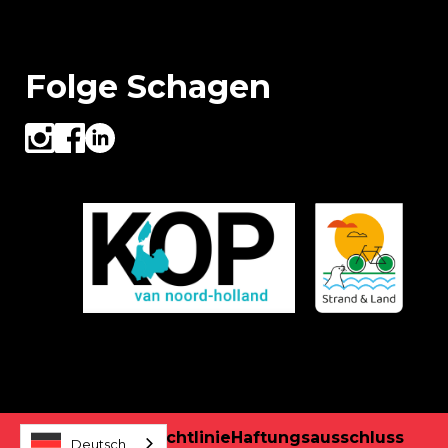
Folge Schagen
Datenschutzrichtlinie
Haftungsausschluss
Deutsch