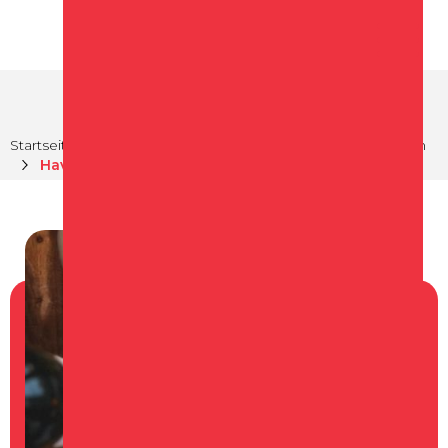
Startseite
Essen und Trinken
Restaurants in Schagen
Havana Schagen