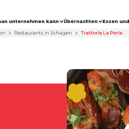
an unternehmen kann
Übernachten
Essen und
ken
Restaurants in Schagen
Trattoria La Perla