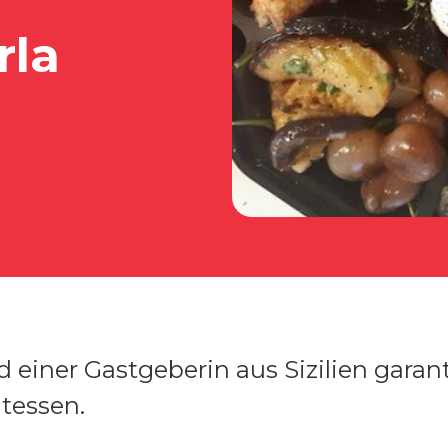
rla
einer Gastgeberin aus Sizilien garanti
atessen.