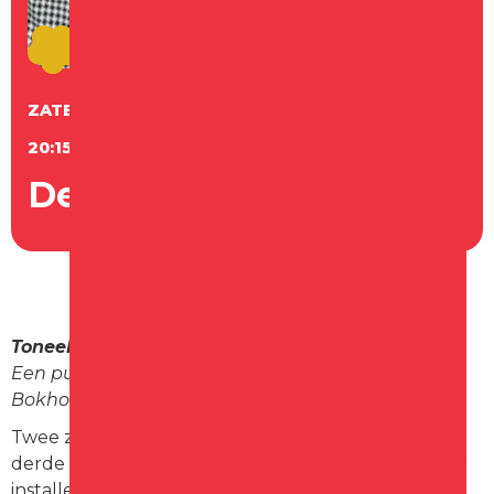
ZATERDAG
3
OKTOBER
20:15 - 22:15 UUR
De Koningin - D@gh@p
Toneelgroep D@gh@p
presenteert ’De Koningin’
Een puur Haagse komedie van Cocky van
Bokhoven
Twee zussen, Ina en Dora. Elk jaar gaan zij, op de
derde dinsdag van september, naar Den Haag. Daar
installeren zij zich op hun vaste plek langs de route