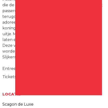
die de Gouden Koets op Prinsjesdag zal nemen. Het
passeren van de koninklijke stoet doet Dora
terugdenken aan de man uit het verleden, die zij
adoreerde. Voor haar zus Ina is Prinsjesdag, als
koningshuishater, echter bepaald geen plezierig
uitje. Maar hoe verschillend ze ook zijn, de zussen
laten elkaar nooit in de steek.
Deze voorstelling zal met sprankelend toneelspel
worden uitgevoerd door Jan Hoedjes en Jan
Slijkerman.
Entree: € 14,00
Tickets verkrijgbaar via Scagon Theater de Luxe
LOCATIE
Scagon de Luxe