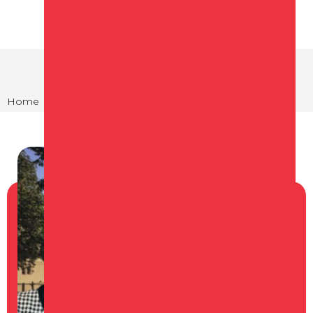
Home
Agenda
De Koningin - D@gh@p