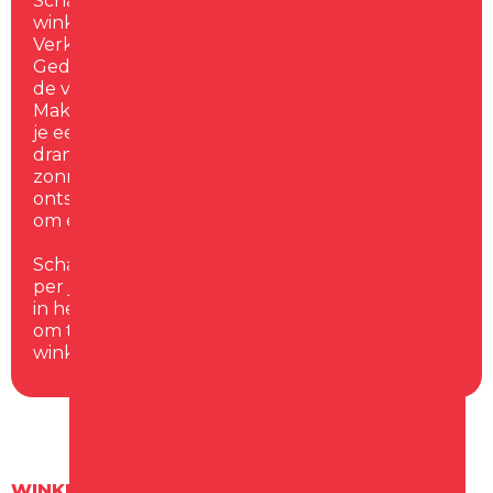
Schagen heeft een gevarieerd aanbod van
winkels, van lokale boetieks tot bekende ketens.
Verken bijvoorbeeld de winkels aan de
Gedempte Gracht en de Nieuwstraat of ontdek
de vele winkels in het vernieuwde en overdekte
Makado Centrum. Na een middag winkelen kun
je een stop maken voor een lekker hapje of
drankje op het Marktplein, waar heerlijk
zonnige terrassen je uitnodigen om even te
ontspannen. Schagen biedt volop gelegenheid
om een dagje uit te combineren met winkelen.
Schagen kent ook een aantal koopzondagen
per jaar, wat betekent dat je het winkelen ook
in het weekend kunt plannen. Bekijk de agenda
om te zien wanneer er koopzondag is in het
winkelcentrum en de omliggende straten.
WINKELEN