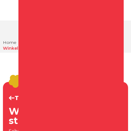
Home
Winkelen
Winkelcentrum en straten in Schagen
Terug naar Winkelen
Winkelcentrum en -
straten in Schagen