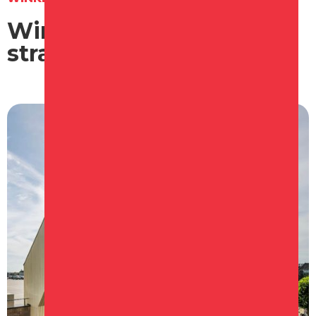
Winkelcentrum en
straten in
Schagen