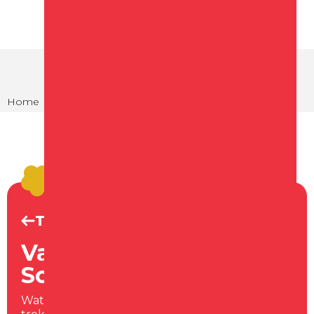
Home
Te doen
Varen & havens in Schagen
Terug naar Te doen
Varen & havens in
Schagen
Wat is er lekkerder dan de buitenlucht in