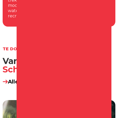
trekken en het water op te gaan tijdens een
mooie dag? In Schagen vind je genoeg
waterrecreatie mogelijkheden, zoals de
recreatiehaven en watersportvereniging.
TE DOEN
Varen & havens in
Schagen
Alle varen & havens