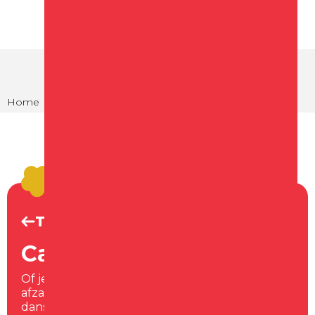
Home
Eten en drinken
Cafés in Schagen
Terug naar Eten & drinken
Cafés in Schagen
Of je nou op zoekt bent naar een lekker
afzakkertje, even de voetjes van de vloer op de
dansvloer of gewoon een gezellige avond met