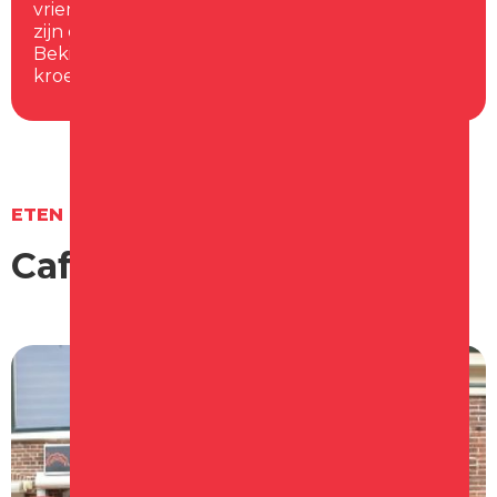
vrienden of vriendinnen wil beleven. In Schagen
zijn er genoeg gezellige cafés waar dit kan.
Bekijk hier het overzicht, kies jouw favoriete
kroeg en heb een gezellige avond!
ETEN & DRINKEN
Cafés in
Schagen