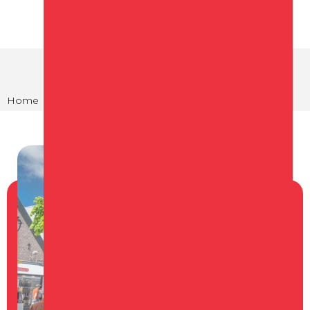
Home
Agenda
Koopzondag juni