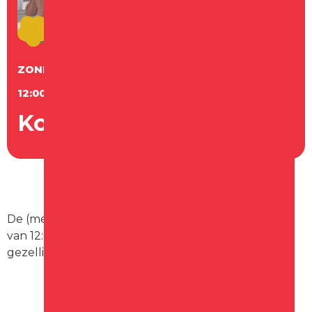
ZONDAG
28
JUNI
12:00 - 17:00 UUR
Koopzondag juni
De (meeste) winkels in de binnenstad zijn geopend
van 12:00- 17:00 uur. Kom shoppen in het altijd
gezellige Schagen.