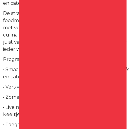
en cateraars uit de regio.
De straat wordt omgetoverd tot een sfeervolle
foodmarkt, waar smaken van de zee samenkomen
met verleidelijke BBQ-geuren en verrassende
culinaire creaties. Of je nu houdt van fine dining of
juist van robuuste klassiekers van de grill – er is voor
ieder wat wils.
Programma in een notendop:
• Smaakvolle kraampjes met gerechten van topchefs
en cateraars
• Vers vis- en vegetarische gerechten
• Zomerse ambiance en gezellige zithoeken
• Live muziek van de populaire band De Gesmeerde
Keeltjes
• Toegang is gratis