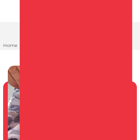
Home
Agenda
Noordzee op 't Noord