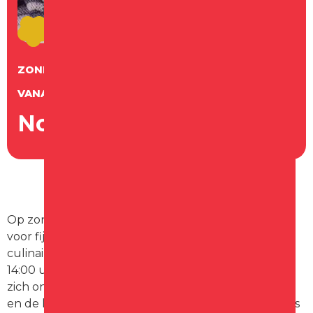
ZONDAG
7
JUNI
VANAF 14:00 UUR
Noordzee op 't Noord
Op zondag 7 juni verandert 't Noord in een paradijs
voor fijnproevers en muziekliefhebbers tijdens het
culinaire buitenfestival Noordzee op ‘t Noord. Vanaf
14:00 uur tot in de late uurtjes kunnen bezoekers
zich onderdompelen in zomerse sferen, live muziek
en de lekkerste gerechten van de beste restaurants