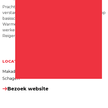
Prachtwerk ondersteunt cliënten met een
verstandelijke beperking en is onder andere actief op
basisschool De Hoge Ven en in het Bolletjescafé in
Warmenhuizen, waar zij met veel zorg en plezier
werken. Ze vallen onder stichting Esdégé-
Reigersdaal 💛
LOCATIE
Makado, Versmarkt
Schagen
Bezoek website