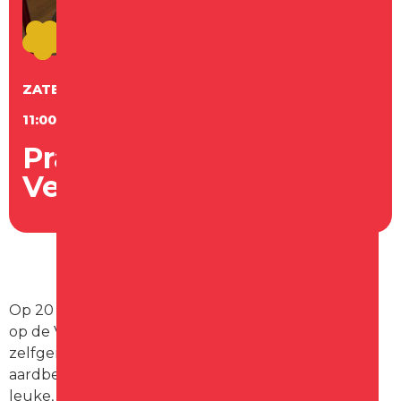
ZATERDAG
20
JUNI
11:00 - 15:00 UUR
Prachtwerk op
Versmarkt Makado
Op 20 juni van 11:00 tot 15:00 uur staat Prachtwerk
op de Versmarkt bij Makado. Hier zijn hun
zelfgemaakte producten te koop, zoals heerlijke
aardbeivierkantjes – perfect voor bij de koffie – én
leuke, creatieve items.