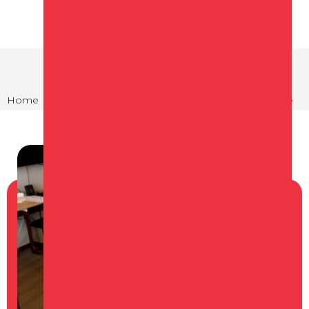
Home
Agenda
Prachtwerk op Versmarkt Makado