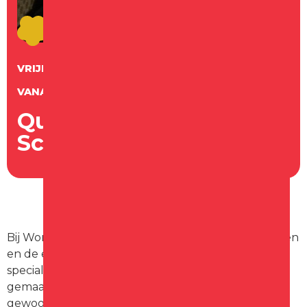
VRIJDAG
15
MEI
VANAF 19:30 UUR INLOOP
Quiz night Wonder's
Schagen
Bij Wonder’s organiseren ze regelmatig quizavonden
en de editie van mei is nét even anders. Het is een
speciale quiz, iets moeilijker en 2 rondes langer,
gemaakt door Olav Rovers. Uiteraard nog steeds
gewoon leuk om mee te spelen!