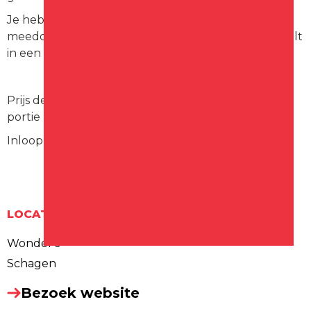
Je hebt geen quizervaring nodig, je kunt gewoon
meedoen, lachen en kijken hoe ver je komt. Je speelt
in een team van maximaal 5 personen.
Prijs deelname is € 9,50 per persoon (inclusief een
portie bitterballen)
Inloop 19:30 | Start 20:00
LOCATIE
Wonder's
Schagen
Bezoek website