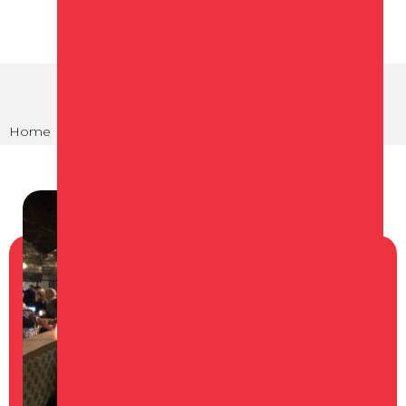
Home
Agenda
Quiz night Wonder's Schagen