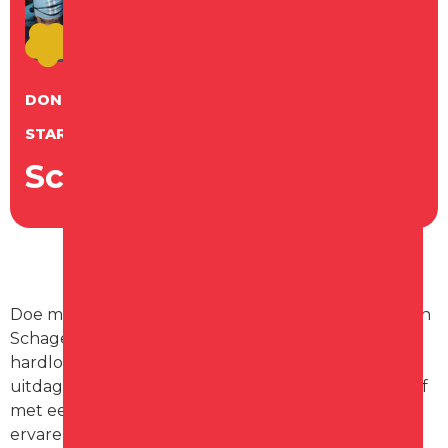
DONDERDAG
18
JUNI
STARTTIJD 19:00 UUR
Schager Triathlon
Doe mee of kom kijken bij de Van Slageren Triathlon
Schagen waarbij deelnemers zwemmen, fietsen en
hardlopen in en rond de haven. Ga je zelf de
uitdaging aan? Dan kan je individueel deelnemen of
met een team. De wedstrijd is geschikt voor zowel
ervaren triatleten als enthousiaste beginners en