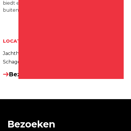
biedt een mooie combinatie van sport en sfeer in de
buitenlucht.
LOCATIE
Jachthaven
Schagen
Bezoek website
Bezoeken