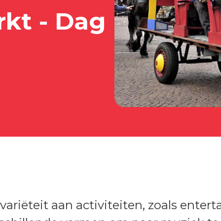
rkt - Dag
ariëteit aan activiteiten, zoals entert