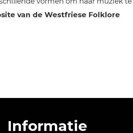
schillende vormen om naar muziek te 
ite van de Westfriese Folklore
Informatie