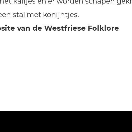
et kalfjes en er worden schapen gekn
 een stal met konijntjes.
ite van de Westfriese Folklore