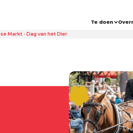
Te doen
Over
se Markt - Dag van het Dier