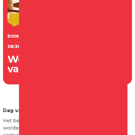
DONDERDAG
13
AUGUSTUS
08:30 - 15:00 UUR
Westfriese Markt - Dag
van het Kind
Dag van het kind en oude voertuigen
.
Het belooft weer een prachtige gezellige dag te
worden voor jong en oud. Voor alle mensen zijn