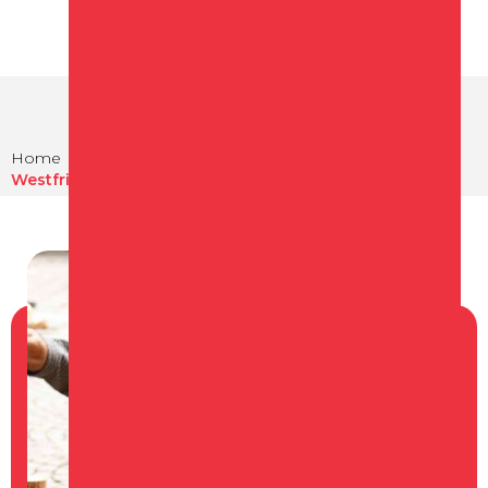
Home
Agenda
Westfriese Markt - Dag van het Kind