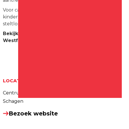
aantrekkelijke activiteiten gevonden.
Voor café ‘De Posthoorn’ worden ouderwetse
kinderspelen georganiseerd, zoals: hoepelen,
steltlopen, tollen enzovoort.
Bekijk programma op de website van de
Westfriese Folklore
LOCATIE
Centrum
Schagen
Bezoek website