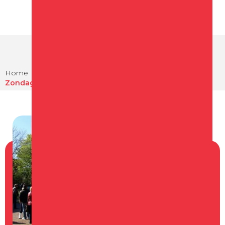
Home
Agenda
Zondagmiddag Muziektuin - Out of Style/Groovin’Time