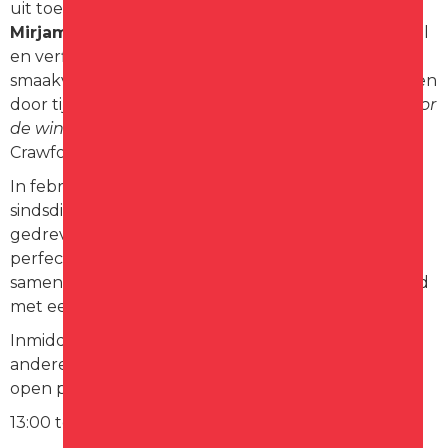
uit toetsenist
Winfried Huguenin
en zangeres
Mirjam Fränzel
. Samen brengen zij met veel gevoel
en verfijning een repertoire van warme ballads en
smaakvolle jazz- en popnummers. Laat je meevoeren
door tijdloze songs als
Songbird
van Eva Cassidy,
Door
de wind
van Miss Montreal en
Street Life
van Randy
Crawford. Muziek die raakt, ontroert en verbindt.
In februari 2025 vond de groep elkaar muzikaal en
sindsdien werken ze met enthousiasme en
gedrevenheid samen. De naam
Out of Style
past
perfect bij hun eigenzinnige manier van het
samenstellen van de playlist: herkenbaar, maar altijd
met een verrassende twist.
Inmiddels zijn zij een graag gezien duo bij onder
andere de Hospice,
Gluren bij de Buren
en diverse
open podia in Uitgeest.
13:00 tot 14:00 uur
Groovin’Time