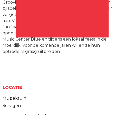
Groovin’Time is een enthousiaste 8-koppige band en
zij spelen covers van herkenbare pop/rock muziek en
vergeten pareltjes en geven daar hun eigen draai
aan. Vorig jaar hebben ze vanuit de Poprockschool
Jan Jaap Willemsen in de Victorie in Alkmaar
opgetreden. Daarnaast hebben ze opgetreden in
Music Center Blue en tijdens een lokaal feest in de
Moerdijk. Voor de komende jaren willen ze hun
optredens graag uitbreiden.
LOCATIE
Muziektuin
Schagen