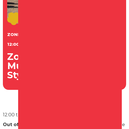
ZONDAG
17
MEI
12:00 - 14:15 UUR
Zondagmiddag
Muziektuin - Out of
Style/Groovin’Time
12:00 tot 13:00 uur
Out of Style
Out of Style
is een sfeervol muzikaal duo bestaande