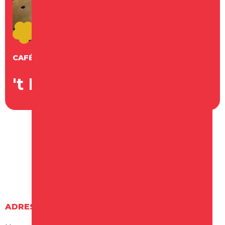
CAFÉ
't Heremetijdje
ADRES