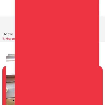
Home
Eten en drinken
Cafés in Schagen
't Heremetijdje