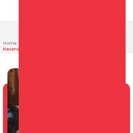
Home
Eten en drinken
Restaurants in Schagen
Havana Schagen