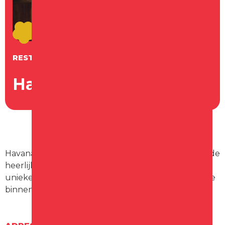
RESTAURANT
Havana Schagen
Havana Schagen staat in de hele regio bekend om de
heerlijke vers bereide hapas, gerechten met de
unieke smaak van de houtskoolgrill en de sfeervolle
binnentuin.