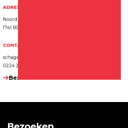
ADRES
Noord 8
1741 BD SCHAGEN
CONTACT
schagen@lacubanita.nl
0224 228 780
Bezoek website
Bezoeken