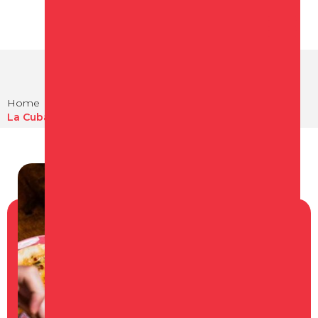
Home
Eten en drinken
Restaurants in Schagen
La Cubanita