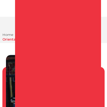
Home
Eten en drinken
Restaurants in Schagen
Orientaalse Proeverij