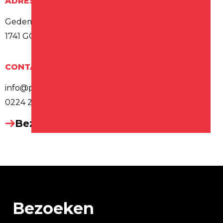
ADRES
Gedempte Gracht 2
1741 GC SCHAGEN
CONTACT
info@peking-schagen.nl
0224 214 688
Bezoek website
Bezoeken