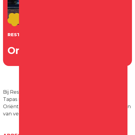
RESTAURANT
Orientaalse Proeverij
Bij Restaurant Peking serveren wij een Oriëntaals
Tapas menu en kunt u a la carte dineren. Bij het
Oriëntaalse Tapas menu kunt u onbeperkt genieten
van veel Chinese & Japanse gerechtjes.