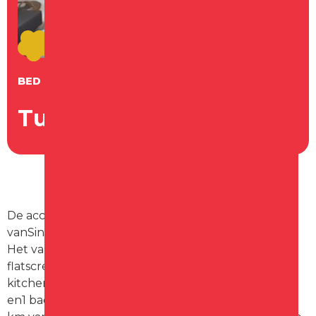
BED & BREAKFAST
Tuinhuis Schagen
De accommodatie met airconditioning ligt op 5 km
vanSint Maarten.
Het vakantiehuis beschikt over 1 slaapkamer, een
flatscreen-tv met kabelzenders, een ingerichte
kitchenette met een magnetron en een koelkast,
en1 badkamer met een douche. Alkmaar ligt op 20