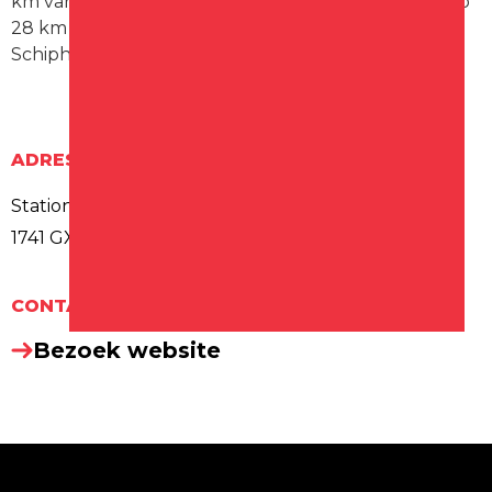
km van het vakantiehuis en Egmond aan Zee ligt op
28 km afstand. De dichtstbijzijnde luchthaven is
Schiphol, op 64 km van Tuinhuis.
ADRES
Stationsweg 29
1741 GX SCHAGEN
CONTACT
Bezoek website