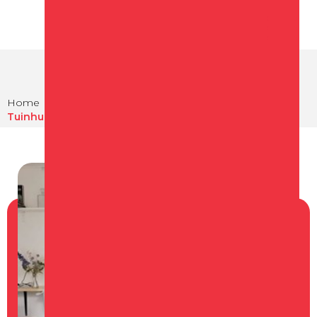
Home
Overnachten
Bed & Breakfast in Schagen
Tuinhuis Schagen