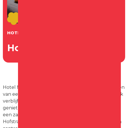
HOTEL
Hotel Marktstad
Hotel Marktstad is een prachtig hotel om te genieten
van een welverdiend weekendje weg of een zakelijk
verblijf. Hotel Marktstad is een prachtig hotel om te
genieten van een welverdiend weekendje weg of
een zakelijk verblijf. Het hotel bevindt zich aan de
Hofstraat, midden in het centrum van Schagen, een