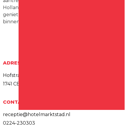
aantrekkelijke bestemming in de Kop van Noord-
Holland. U komt hier helemaal tot rust wanneer u
geniet van een lekker drankje in de mooie
binnentuin of lounge in het restaurant.
ADRES
Hofstraat 8
1741 CE Schagen
CONTACT
receptie@hotelmarktstad.nl
0224-230303