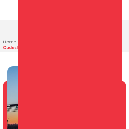
Home
Te doen
Omgeving van Schagen
Oudesluis