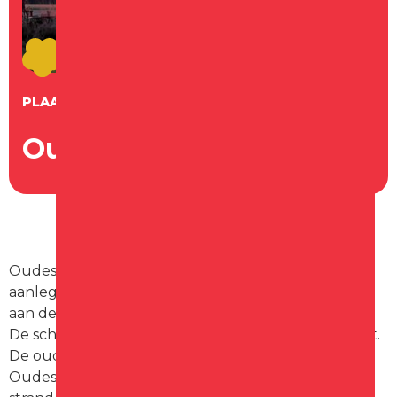
PLAATS
Oudesluis
Oudesluis, dit schilderachtige dijkdorp was ooit de
aanlegplaats voor VOC-schepen. Het lag toen nog
aan de waddenachtige uitlopers van de Zuiderzee.
De schepen kozen via het Marsdiep voor het zeegat.
De oude sluis is nog altijd te bezichtigen! Vanuit
Oudesluis is de zee niet ver weg. Voor een dagje