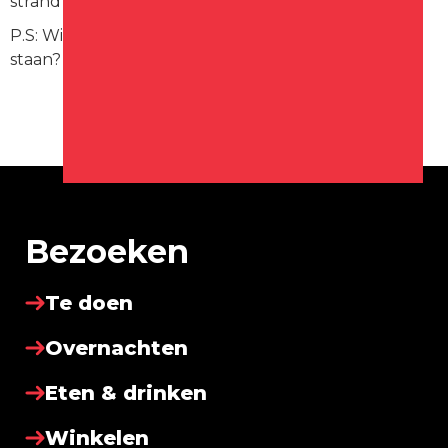
strand pak je gewoon de fiets.
P.S: Wist je dat er in Oudesluis nog drie molens
staan? Uit respectievelijk 1764, 1848 en 1896.
Bezoeken
Te doen
Overnachten
Eten & drinken
Winkelen