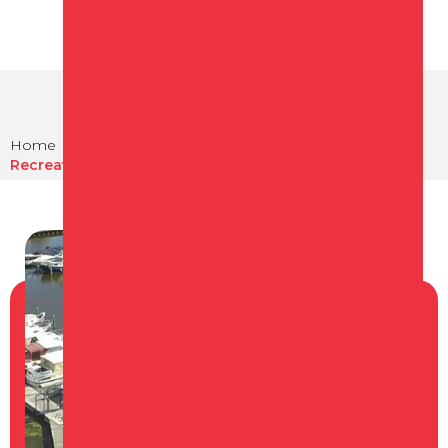
Home
Te doen
Varen en havens in Schagen
Recreatiehaven Schagen