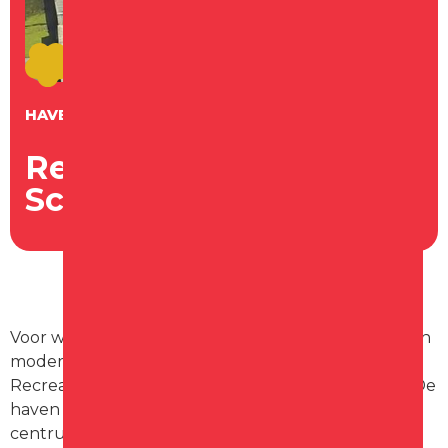
HAVEN
Recreatiehaven
Schagen
Voor watersporttoeristen die graag op een goede en
modern geoutilleerde locatie verblijven is de
Recreatiehaven van Schagen zeker een aanrader. De
haven ligt op zo’n 500 meter loopafstand van het
centrum van de stad en de faciliteiten zijn modern