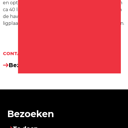
en optimaal. Aan de direct aangrenzende kaden zijn
ca 40 ligplaatsen zijn voor passanten beschikbaar. In
de haven zelf zijn drijvende steigers met circa 100
ligplaatsen voor onze ligplaatshouders en passanten.
CONTACT
Bezoek website
Bezoeken