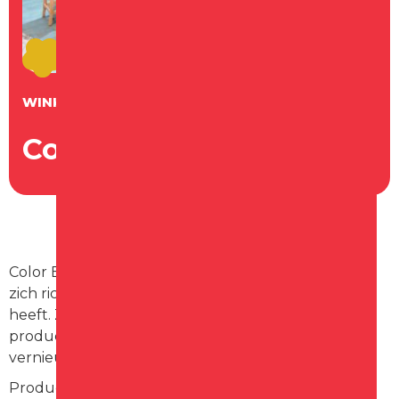
WINKEL
Color Experience
Color Experience is een speciaalzaak in Schagen die
zich richt op alles wat met verf en wonen te maken
heeft. Ze bieden een uitgebreid assortiment aan
producten en diensten om je interieur te
vernieuwen en te verfraaien.
Producten en Diensten: