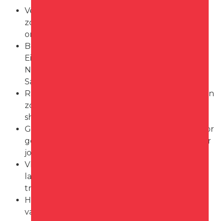
Verf: Een breed scala aan verfsoorten voor
zowel binnen als buiten, met de mogelijkheid
om kleuren op maat te mengen.
Behang: Diverse collecties van merken zoals
Eijffinger, Voca BN, Onszelf, Designers Guild,
Nina Campbell, Christian Lacroix, Sandberg,
Sanderson, Harlequin, Hookedonwalls en Arte.
Raamdecoratie: Op maat gemaakte oplossingen
zoals rolgordijnen, jaloezieën, vouwgordijnen,
shutters en plisségordijnen.
Gordijnen: Een uitgebreide selectie stoffen voor
gordijnen, met advies over de juiste keuze voor
jouw interieur.
Vloeren: Opties variërend van PVC, vinyl,
laminaat, Marmoleum, tapijt, tapijttegels,
traplopers tot kunstgras voor buiten.
Horren: Oplossingen voor het buitenhouden
van insecten, zoals hordeuren en raamhorren.