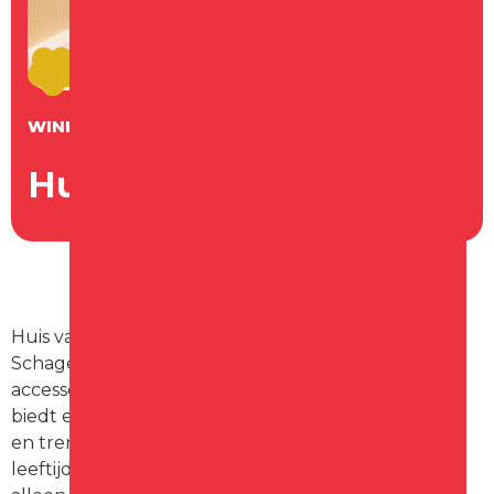
WINKEL
Huis van Schagen
Huis van Schagen is een mode- en lifestylewinkel in
Schagen die zich richt op kleding, schoenen en
accessoires voor zowel dames als heren. De winkel
biedt een uitgebreide collectie van stijlvolle, casual
en trendy merken, gericht op verschillende
leeftijden en smaken. Het assortiment omvat niet