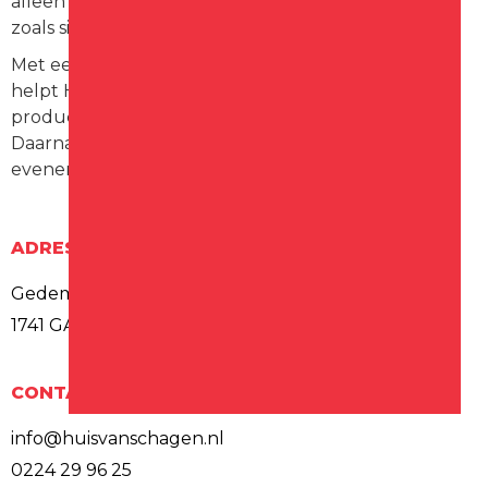
alleen mode-items, maar ook lifestyleproducten
zoals sieraden en tassen.
Met een focus op kwaliteit en persoonlijke service
helpt Huis van Schagen klanten bij het vinden van
producten die passen bij hun stijl en behoeften.
Daarnaast organiseert de winkel regelmatig
evenementen zoals modeshows en stylingadvies.
ADRES
Gedempte Gracht 25
1741 GA Schagen
CONTACT
info@huisvanschagen.nl
0224 29 96 25