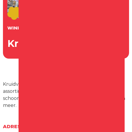
WINKEL
Kruidvat
Kruidvat is een drogisterijketen met een breed
assortiment aan gezondheids- en
schoonheidsproducten, huishoudelijke artikelen en
meer.
ADRES