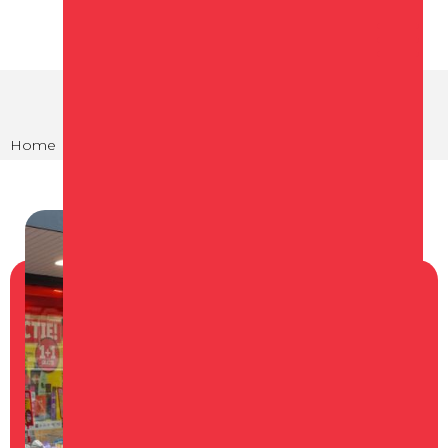
Home
Winkelen
Winkels in Schagen
Kruidvat