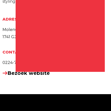
stylingadvies aan.
ADRES
Molenstraat 13A
1741 GJ Schagen
CONTACT
0224-745229
Bezoek website