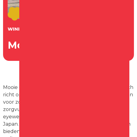
WINKEL
Mooie Ogen
Mooie Ogen is een boetiek-optiek in Schagen die zich
richt op unieke en bijzondere brillen en zonnebrillen
voor zowel dames als heren. Ze bieden een
zorgvuldig geselecteerde collectie van niche
eyewear merken uit Nederland, Italië, Frankrijk en
Japan. Naast de verkoop van brillen en zonnebrillen
bieden ze ook brillenglazen en persoonlijke