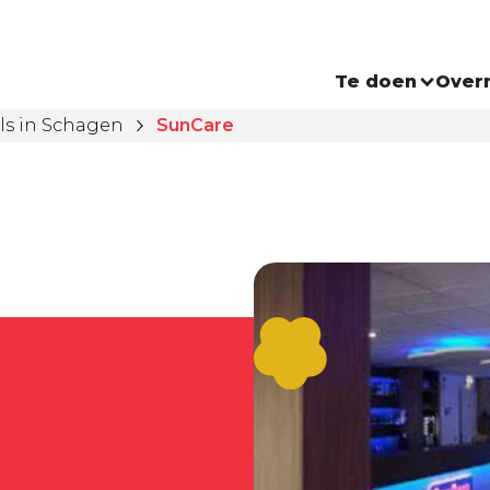
Te doen
Over
ls in Schagen
SunCare