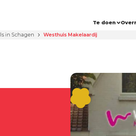
Te doen
Over
ls in Schagen
Westhuis Makelaardij